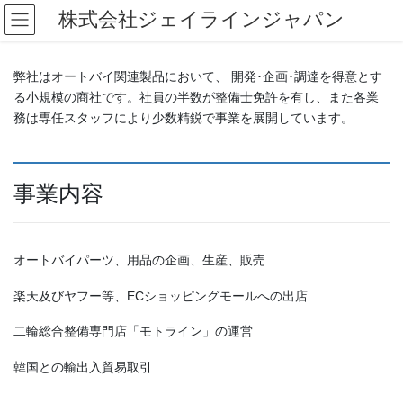
コ
ナ
株式会社ジェイラインジャパン
ン
ビ
テ
ゲ
ン
ー
弊社はオートバイ関連製品において、 開発･企画･調達を得意とす
ツ
シ
る小規模の商社です。社員の半数が整備士免許を有し、また各業
へ
ョ
務は専任スタッフにより少数精鋭で事業を展開しています。
ス
ン
キ
に
ッ
移
プ
動
事業内容
オートバイパーツ、用品の企画、生産、販売
楽天及びヤフー等、ECショッピングモールへの出店
二輪総合整備専門店「モトライン」の運営
韓国との輸出入貿易取引